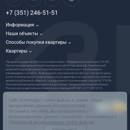
+7 (351) 246-51-51
Информация
Наши объекты
Способы покупки квартиры
Квартиры
Продажи осуществляются в соответствии с Федеральным законом 214-Ф3.
Проектная декларация опубликована на сайте: наш.дом.рф. Фактический
внешний вид возводимых зданий может отличаться от изображений,
размещаемых на сайте. Информация, изложенная на сайте, в том числе цены,
носит исключительно информационный характер и ни при каких условия не
является публичной офертой, определяемой положениями статьи 437 ГК РФ.
Окончательная цена указывается в договоре. Генеральная лицензия Банка
России на осуществление банковских операций №1481 от 11.08.2015.
Пользовательское соглашение
Сайт использует cookie-файлы и сервис сбора
Политика в отношении обработки и защиты персональных данных
метрических данных его посетителей.
ООО «Девелопер Весна»
Оставаясь на сайте, вы соглашаетесь с
Все права защищены
использованием данных технологий. Ознакомиться с
© 2022 Информация на данном сайте не является публичной офертой.
"
Политикой использования cookie-файлов
"
Соглашаюсь