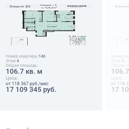
Номер квартиры
146
Номер к
Этаж
4
Этаж
3
Общая площадь:
Общая п
106.7 кв. м
106.7
Цена:
Цена:
от 118 367 руб./мес
от 118 
17 109 345 руб.
17 10