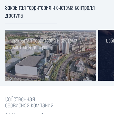
Закрытая территория и система контроля
Собственная сервисная компания
Места общего пользования
Паркинг и кладовые
Двор для всех возрастов
доступа
Закрытая территория и система
Соб
контроля доступа
Собственная
сервисная компания