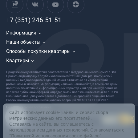
+7 (351) 246-51-51
Информация
Наши объекты
Способы покупки квартиры
Квартиры
Продажи осуществляются в соответствии с Федеральным законом 214-Ф3.
Проектная декларация опубликована на сайте: наш.дом.рф. Фактический
внешний вид возводимых зданий может отличаться от изображений,
размещаемых на сайте. Информация, изложенная на сайте, в том числе цены,
носит исключительно информационный характер и ни при каких условия не
является публичной офертой, определяемой положениями статьи 437 ГК РФ.
Окончательная цена указывается в договоре. Генеральная лицензия Банка
России на осуществление банковских операций №1481 от 11.08.2015.
Пользовательское соглашение
Сайт использует cookie-файлы и сервис сбора
Политика в отношении обработки и защиты персональных данных
метрических данных его посетителей.
ООО «Девелопер Весна»
Оставаясь на сайте, вы соглашаетесь с
Все права защищены
использованием данных технологий. Ознакомиться с
© 2022 Информация на данном сайте не является публичной офертой.
"
Политикой использования cookie-файлов
"