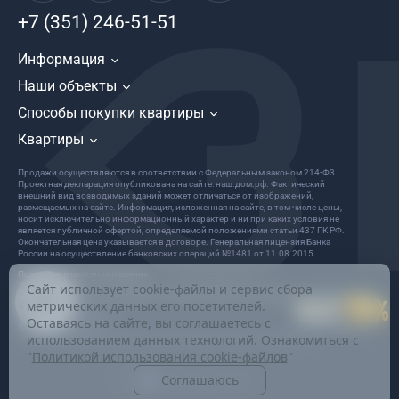
+7 (351) 246-51-51
Информация
Наши объекты
Способы покупки квартиры
Квартиры
Продажи осуществляются в соответствии с Федеральным законом 214-Ф3.
Проектная декларация опубликована на сайте: наш.дом.рф. Фактический
внешний вид возводимых зданий может отличаться от изображений,
размещаемых на сайте. Информация, изложенная на сайте, в том числе цены,
носит исключительно информационный характер и ни при каких условия не
является публичной офертой, определяемой положениями статьи 437 ГК РФ.
Окончательная цена указывается в договоре. Генеральная лицензия Банка
России на осуществление банковских операций №1481 от 11.08.2015.
Пользовательское соглашение
Сайт использует cookie-файлы и сервис сбора
Политика в отношении обработки и защиты персональных данных
метрических данных его посетителей.
ООО «Девелопер Весна»
Оставаясь на сайте, вы соглашаетесь с
Все права защищены
использованием данных технологий. Ознакомиться с
© 2022 Информация на данном сайте не является публичной офертой.
"
Политикой использования cookie-файлов
"
Соглашаюсь