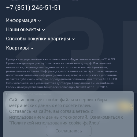
+7 (351) 246-51-51
Информация
Наши объекты
Способы покупки квартиры
Квартиры
Продажи осуществляются в соответствии с Федеральным законом 214-Ф3.
Проектная декларация опубликована на сайте: наш.дом.рф. Фактический
внешний вид возводимых зданий может отличаться от изображений,
размещаемых на сайте. Информация, изложенная на сайте, в том числе цены,
носит исключительно информационный характер и ни при каких условия не
является публичной офертой, определяемой положениями статьи 437 ГК РФ.
Окончательная цена указывается в договоре. Генеральная лицензия Банка
России на осуществление банковских операций №1481 от 11.08.2015.
Пользовательское соглашение
Сайт использует cookie-файлы и сервис сбора
Политика в отношении обработки и защиты персональных данных
метрических данных его посетителей.
ООО «Девелопер Весна»
Оставаясь на сайте, вы соглашаетесь с
Все права защищены
использованием данных технологий. Ознакомиться с
© 2022 Информация на данном сайте не является публичной офертой.
"
Политикой использования cookie-файлов
"
Соглашаюсь