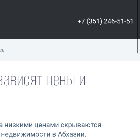
+7 (351) 246-51-51
26
зависят цены и
 За низкими ценами скрываются
е недвижимости в Абхазии.