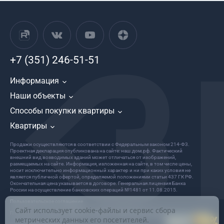
+7 (351) 246-51-51
Информация
Наши объекты
Способы покупки квартиры
Квартиры
Продажи осуществляются в соответствии с Федеральным законом 214-Ф3.
Проектная декларация опубликована на сайте: наш.дом.рф. Фактический
внешний вид возводимых зданий может отличаться от изображений,
размещаемых на сайте. Информация, изложенная на сайте, в том числе цены,
носит исключительно информационный характер и ни при каких условия не
является публичной офертой, определяемой положениями статьи 437 ГК РФ.
Окончательная цена указывается в договоре. Генеральная лицензия Банка
России на осуществление банковских операций №1481 от 11.08.2015.
Пользовательское соглашение
Сайт использует cookie-файлы и сервис сбора
Политика в отношении обработки и защиты персональных данных
метрических данных его посетителей.