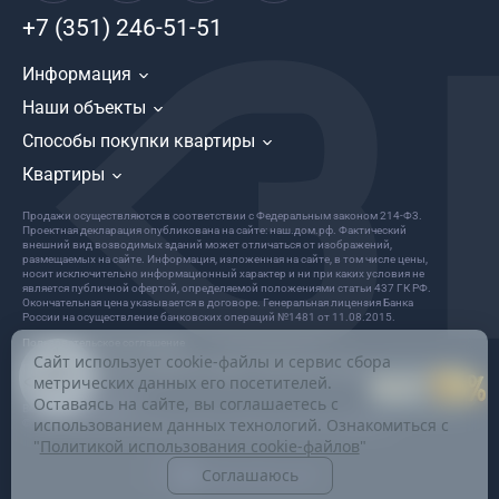
+7 (351) 246-51-51
Информация
Наши объекты
Способы покупки квартиры
Квартиры
Продажи осуществляются в соответствии с Федеральным законом 214-Ф3.
Проектная декларация опубликована на сайте: наш.дом.рф. Фактический
внешний вид возводимых зданий может отличаться от изображений,
размещаемых на сайте. Информация, изложенная на сайте, в том числе цены,
носит исключительно информационный характер и ни при каких условия не
является публичной офертой, определяемой положениями статьи 437 ГК РФ.
Окончательная цена указывается в договоре. Генеральная лицензия Банка
России на осуществление банковских операций №1481 от 11.08.2015.
Пользовательское соглашение
Сайт использует cookie-файлы и сервис сбора
Политика в отношении обработки и защиты персональных данных
метрических данных его посетителей.
ООО «Девелопер Весна»
Оставаясь на сайте, вы соглашаетесь с
Все права защищены
использованием данных технологий. Ознакомиться с
© 2022 Информация на данном сайте не является публичной офертой.
"
Политикой использования cookie-файлов
"
Соглашаюсь